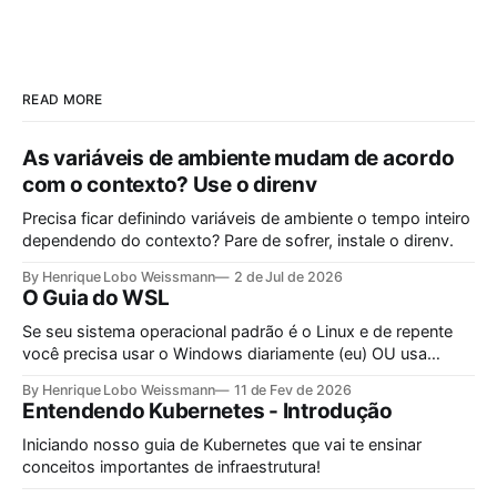
READ MORE
As variáveis de ambiente mudam de acordo
com o contexto? Use o direnv
Precisa ficar definindo variáveis de ambiente o tempo inteiro
dependendo do contexto? Pare de sofrer, instale o direnv.
By Henrique Lobo Weissmann
2 de Jul de 2026
O Guia do WSL
Se seu sistema operacional padrão é o Linux e de repente
você precisa usar o Windows diariamente (eu) OU usa
Windows como padrão e de repente precisa do Linux como
By Henrique Lobo Weissmann
11 de Fev de 2026
ambiente de desenvolvimento, este guia é pra você.
Entendendo Kubernetes - Introdução
Iniciando nosso guia de Kubernetes que vai te ensinar
conceitos importantes de infraestrutura!