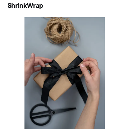
ShrinkWrap