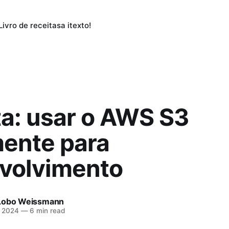
Livro de receitas
a itexto!
ta: usar o AWS S3
mente para
volvimento
Lobo Weissmann
e 2024
—
6 min read