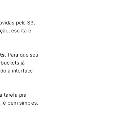
rovidas pelo S3,
ão, escrita e
ts
. Para que seu
buckets já
do a interface
 tarefa pra
o, é bem simples.