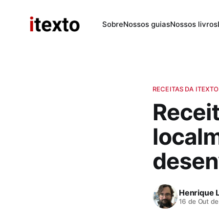
Sobre
Nossos guias
Nossos livros
RECEITAS DA ITEXTO
Recei
local
desen
Henrique 
16 de Out d