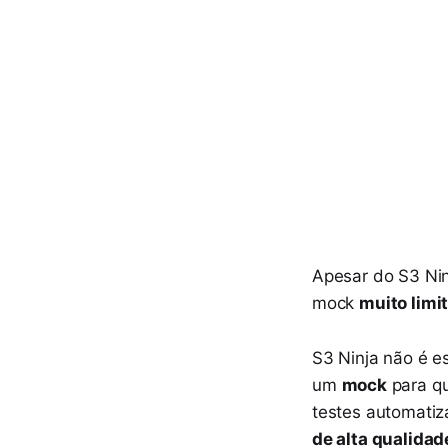
Apesar do S3 Ni
mock
muito limi
S3 Ninja não é e
um
mock
para q
testes automati
de alta qualidad