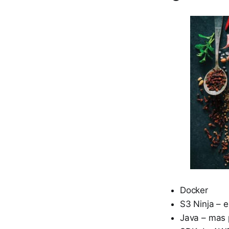
Docker
S3 Ninja – 
Java – mas 