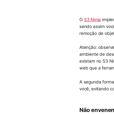
O
S3 Ninja
imple
sendo assim você
remoção de obje
Atenção: observ
ambiente de dese
existam no S3 Nin
web que a ferra
A segunda forma 
você, evitando c
Não envenen