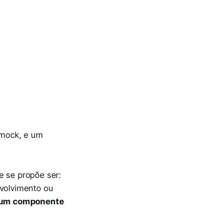
 mock, e um
e se propõe ser:
volvimento ou
o um componente