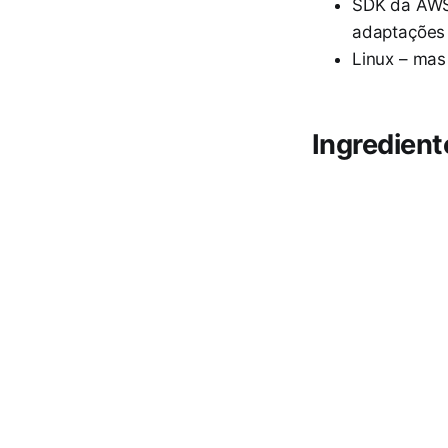
SDK da AWS 
adaptações 
Linux – mas
Ingrediente