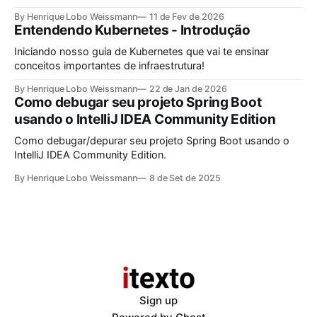
Windows como padrão e de repente precisa do Linux como
By Henrique Lobo Weissmann
11 de Fev de 2026
ambiente de desenvolvimento, este guia é pra você.
Entendendo Kubernetes - Introdução
Iniciando nosso guia de Kubernetes que vai te ensinar
conceitos importantes de infraestrutura!
By Henrique Lobo Weissmann
22 de Jan de 2026
Como debugar seu projeto Spring Boot
usando o IntelliJ IDEA Community Edition
Como debugar/depurar seu projeto Spring Boot usando o
IntelliJ IDEA Community Edition.
By Henrique Lobo Weissmann
8 de Set de 2025
Sign up