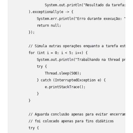
                System.out.println("Resultado da tarefa: " +
        ).exceptionally(e -> {

            System.err.println("Erro durante execução: " + e
            return null;

        });

        // Simula outras operações enquanto a tarefa está ro
        for (int i = 0; i < 5; i++) {

            System.out.println("Trabalhando na thread princi
            try {

                Thread.sleep(500);

            } catch (InterruptedException e) {

                e.printStackTrace();

            }

        }

        // Aguarda conclusão apenas para evitar encerramento
        // foi colocado apenas para fins didáticos

        try {
