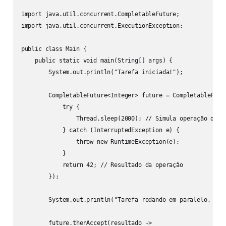
import java.util.concurrent.CompletableFuture;

import java.util.concurrent.ExecutionException;

public class Main {

    public static void main(String[] args) {

        System.out.println("Tarefa iniciada!");

        CompletableFuture<Integer> future = CompletableFutur
            try {

                Thread.sleep(2000); // Simula operação demor
            } catch (InterruptedException e) {

                throw new RuntimeException(e);

            }

            return 42; // Resultado da operação

        });

        System.out.println("Tarefa rodando em paralelo, real
        future.thenAccept(resultado ->
