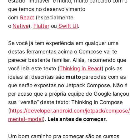
estado “imutável” e muito, muito parecido com o
que temos no desenvolvimento
com
React
(especialmente
o
Native
),
Flutter
ou
Swift UI
.
Se você já tem experiência em qualquer uma
destas ferramentas acima o Compose vai te
parecer bastante familiar. Aliás, recomendo que
você leia este texto (
Thinking in React
) pois as
ideias ali descritas são
muito
parecidas com as
que serão expostas no Jetpack Compose. Não é
por acaso que a própria equipe do Google lançou
sua “versão” deste texto: Thinking in Compose
(
https://developer.android.com/jetpack/compose/
mental-model
).
Leia antes de começar.
Um bom caminho pra começar são os cursos