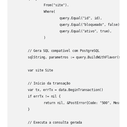
		From("site").

		Where(

			query.Equal("id", id),

			query.Equal("bloqueado", false),

			query.Equal("ativo", true),

		)

	// Gera SQL compatível com PostgreSQL

	sqlString, parametros := query.BuildWithFlavor(sqlbuilder.PostgreSQL)

	var site Site

	// Início da transação

	var tx, errTx = data.BeginTransaction()

	if errTx != nil {

		return nil, &PostError{Code: "500", Message: errTx.Error()}

	}

	// Executa a consulta gerada
