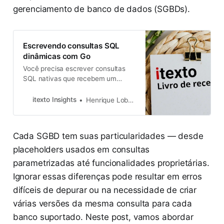
gerenciamento de banco de dados (SGBDs).
Escrevendo consultas SQL
dinâmicas com Go
Você precisa escrever consultas
SQL nativas que recebem um
número variável de parâmetros de
busca e quer evitar o inferno que é
itexto Insights
Henrique Lobo Weissmann
ficar concatenando strings.
Aprenda a fazer isto com a lib SQL
Builder for Go!
Cada SGBD tem suas particularidades — desde
placeholders usados em consultas
parametrizadas até funcionalidades proprietárias.
Ignorar essas diferenças pode resultar em erros
difíceis de depurar ou na necessidade de criar
várias versões da mesma consulta para cada
banco suportado. Neste post, vamos abordar