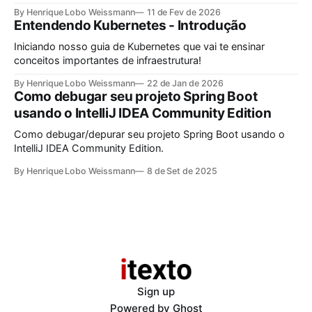
Windows como padrão e de repente precisa do Linux como
By Henrique Lobo Weissmann
11 de Fev de 2026
ambiente de desenvolvimento, este guia é pra você.
Entendendo Kubernetes - Introdução
Iniciando nosso guia de Kubernetes que vai te ensinar
conceitos importantes de infraestrutura!
By Henrique Lobo Weissmann
22 de Jan de 2026
Como debugar seu projeto Spring Boot
usando o IntelliJ IDEA Community Edition
Como debugar/depurar seu projeto Spring Boot usando o
IntelliJ IDEA Community Edition.
By Henrique Lobo Weissmann
8 de Set de 2025
Sign up
Powered by
Ghost